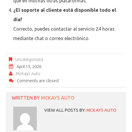
que en muchas otras plataformas.
¿El soporte al cliente está disponible todo el
día?
Correcto, puedes contactar al servicio 24 horas
mediante chat o correo electrónico.
Uncategorized
April 15, 2026
McKays Auto
Comments are closed
WRITTEN BY
MCKAYS AUTO
VIEW ALL POSTS BY:
MCKAYS AUTO