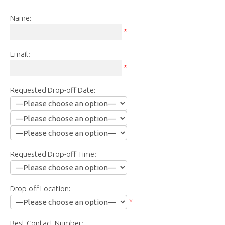
Name:
*
Email:
*
Requested Drop-off Date:
Requested Drop-off Time:
Drop-off Location:
*
Best Contact Number: