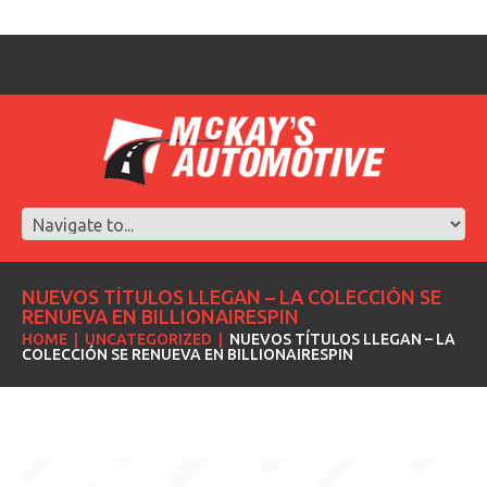
NUEVOS TÍTULOS LLEGAN – LA COLECCIÓN SE
RENUEVA EN BILLIONAIRESPIN
HOME
UNCATEGORIZED
NUEVOS TÍTULOS LLEGAN – LA
COLECCIÓN SE RENUEVA EN BILLIONAIRESPIN