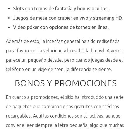
Slots con temas de fantasía y bonus ocultos.
Juegos de mesa con crupier en vivo y streaming HD.
Video póker con opciones de torneo en línea.
Además de esto, la interfaz general ha sido rediseñada
para favorecer la velocidad y la usabilidad móvil. A veces
parece un pequeño detalle, pero cuando juegas desde el
teléfono en un viaje de tren, la diferencia se siente.
BONOS Y PROMOCIONES
En cuanto a promociones, el sitio ha introducido una serie
de paquetes que combinan giros gratuitos con créditos
recargables. Aquí las condiciones son atractivas, aunque
conviene leer siempre la letra pequeña, algo que muchas