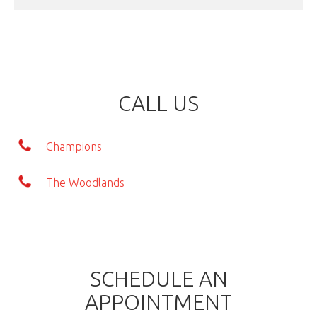
CALL US
Champions
The Woodlands
SCHEDULE AN
APPOINTMENT