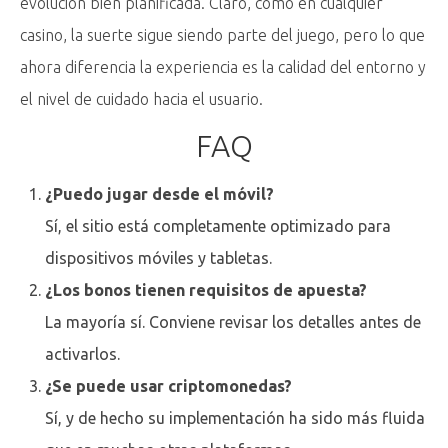
evolución bien planificada. Claro, como en cualquier
casino, la suerte sigue siendo parte del juego, pero lo que
ahora diferencia la experiencia es la calidad del entorno y
el nivel de cuidado hacia el usuario.
FAQ
¿Puedo jugar desde el móvil?
Sí, el sitio está completamente optimizado para
dispositivos móviles y tabletas.
¿Los bonos tienen requisitos de apuesta?
La mayoría sí. Conviene revisar los detalles antes de
activarlos.
¿Se puede usar criptomonedas?
Sí, y de hecho su implementación ha sido más fluida